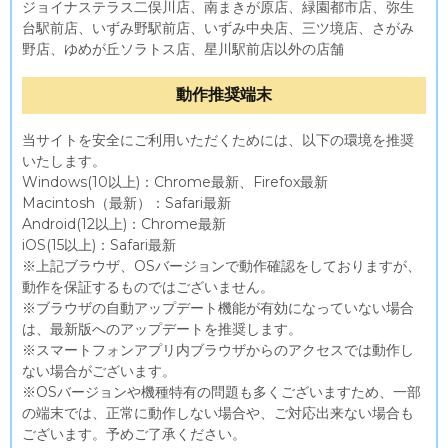
ジョイナステラス二俣川店、南まきが原店、緑園都市店、弥生
台駅前店、いずみ野駅前店、いずみ中央店、三ツ境店、さがみ
野店、ゆめが丘ソラトス店、星川駅前店以外の店舗
動作推奨端末
当サイトを安全にご利用いただくためには、以下の環境を推奨
いたします。
Windows(10以上)：Chrome最新、Firefox最新
Macintosh（最新）：Safari最新
Android(12以上)：Chrome最新
iOS(15以上)：Safari最新
※上記ブラウザ、OSバージョンで動作確認をしておりますが、
動作を保証するものではございません。
※ブラウザの自動アップデート機能が有効になっていない場合
は、最新版へのアップデートを推奨します。
※スマートフォンアプリ内ブラウザからのアクセスでは動作し
ない場合がございます。
※OSバージョンや機種特有の問題も多くございますため、一部
の端末では、正常に動作しない場合や、ご対応出来ない場合も
ございます。予めご了承ください。