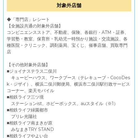
対象外店舗
◆「専門店」レシート
【全施設共通の対象外店舗】
コンビニエンスストア、不動産、保険、各銀行・ATM・証券、
学習塾・教室、保育所・乳幼児一時預かり施設・交流施設、各
種医院・クリニック、調剤薬局、宝くじ、催事店舗、買取専門
店
【その他対象外店舗】
■ジョイナステラス二俣川
キュービーハウス、ワークブース（テレキューブ・CocoDes
k・ジザイ）、横浜二俣川郵便局、横浜市二俣川駅行政サービス
コーナー、楽天モバイル
■相鉄ライフ三ツ境
ステーションist、ホビーボックス、auスタイル（※1）
■相鉄ライフ緑園都市
プリレ光陽社
■相鉄ライフ南まきが原
みなまきTRY STAND
■相鉄ライフやよい台