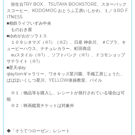
弥生台TRY BOX 、TSUTAYA BOOKSTORE、スターバック
スコーヒー、KODOMOG おとうふ工房いしかわ、１／３RD F
ITNESS
■相鉄ライフいずみ中央
ものおき屋
■ゆめがおかソラトス
１０９シネマズ（※1）（※2）、日産 神奈川、 ＃Cプラ、キ
ュービーハウス、ナチュレカラー、町田商店
auスタイル（※1）、ソフトバンク（※1）、ドコモショップ
サテライト（※1）
■星天qlay
qlaytionギャラリー、ワオキッズ星川園、手織工房じょうた、
ばばほいくしつ星川、YELLOW体操教室、パイル
※１：物品等を購入し、レシートが発行されている場合は可
能
※２：映画鑑賞チケットは対象外
◆「そうてつローゼン」レシート