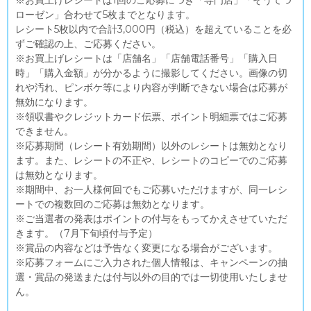
※お買上げレシートは1回のご応募につき「専門店」「そうてつ
ローゼン」合わせて5枚までとなります。
レシート5枚以内で合計3,000円（税込）を超えていることを必
ずご確認の上、ご応募ください。
※お買上げレシートは「店舗名」「店舗電話番号」「購入日
時」「購入金額」が分かるように撮影してください。画像の切
れや汚れ、ピンボケ等により内容が判断できない場合は応募が
無効になります。
※領収書やクレジットカード伝票、ポイント明細票ではご応募
できません。
※応募期間（レシート有効期間）以外のレシートは無効となり
ます。また、レシートの不正や、レシートのコピーでのご応募
は無効となります。
※期間中、お一人様何回でもご応募いただけますが、同一レシ
ートでの複数回のご応募は無効となります。
※ご当選者の発表はポイントの付与をもってかえさせていただ
きます。（7月下旬頃付与予定）
※賞品の内容などは予告なく変更になる場合がございます。
※応募フォームにご入力された個人情報は、キャンペーンの抽
選・賞品の発送または付与以外の目的では一切使用いたしませ
ん。